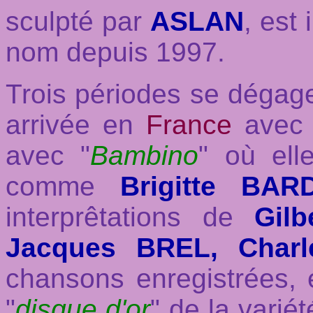
sculpté par
ASLAN
, est 
nom depuis 1997.
Trois périodes se dégage
arrivée en
France
avec
avec "
Bambino
" où ell
comme
Brigitte BAR
interprêtations de
Gil
Jacques BREL, Char
chansons enregistrées, e
"
disque d'or
" de la varié