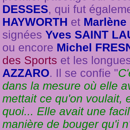
DESSES
, qui fut égalem
HAYWORTH
et
Marlène
signées
Yves SAINT L
ou encore
Michel FRE
des Sports
et les longue
AZZARO
. Il se confie "
C'
dans la mesure où elle av
mettait ce qu'on voulait, 
quoi... Elle avait une fac
manière de bouger qu'i n'a