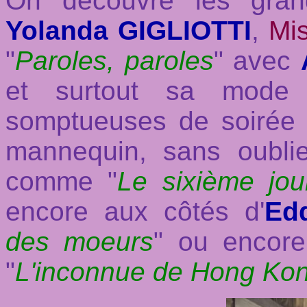
On découvre les gra
Yolanda GIGLIOTTI
,
Mis
"
Paroles, paroles
" avec
et surtout sa mode v
somptueuses de soirée 
mannequin, sans oubli
comme "
Le sixième jou
encore aux côtés d'
Ed
des moeurs
" ou encor
"
L'inconnue de Hong Ko