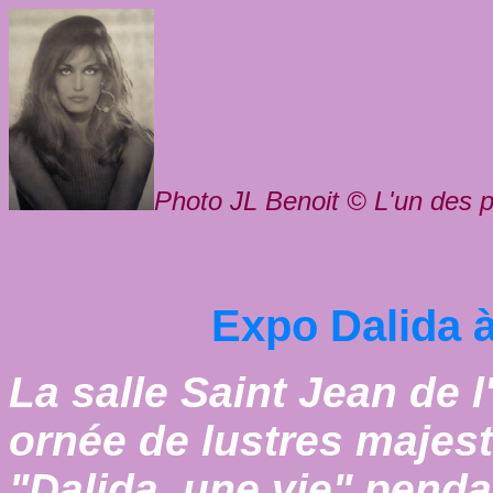
Photo JL Benoit © L'un des p
Expo Dalida à
La salle Saint Jean de l'
ornée de lustres majest
"Dalida, une vie" penda