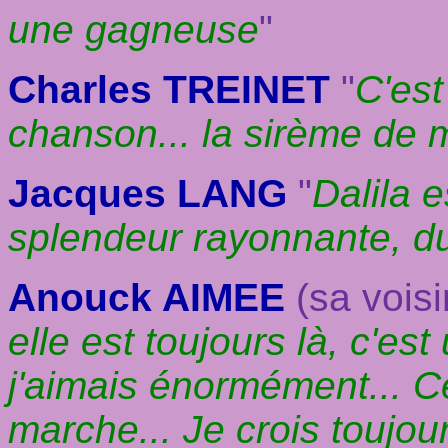
une gagneuse
"
Charles TREINET
"
C'est
chanson... la sirème de
Jacques LANG
"
Dalila e
splendeur rayonnante, d
Anouck AIMEE
(sa vois
elle est toujours là, c'e
j'aimais énormément... C
marche... Je crois toujour