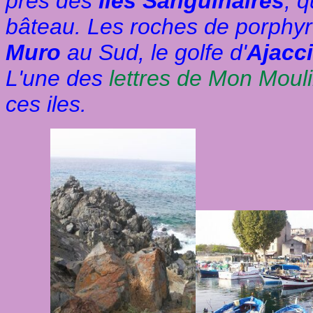
près des
Iles Sanguinaires
, 
bâteau. Les roches de porphyr
Muro
au Sud, le golfe d'
Ajacc
L'une des
lettres de Mon Moul
ces iles.