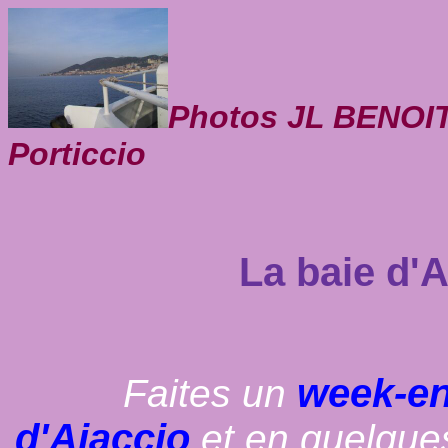
Photos JL BENOIT 
Porticcio
La baie d'
week-en
Faites un
d'Ajaccio
,et en quelque