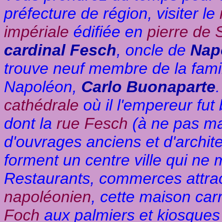
préfecture de région, visiter le
impériale
édifiée en
pierre de 
cardinal Fesch
, oncle de
Nap
trouve neuf membre de la famil
Napoléon,
Carlo Buonaparte
cathédrale
où il l'empereur fut
dont la
rue Fesch
(à ne pas ma
d'ouvrages anciens et d'archit
forment un centre ville qui ne 
Restaurants, commerces attract
napoléonien
, cette maison car
Foch
aux palmiers et kiosques 