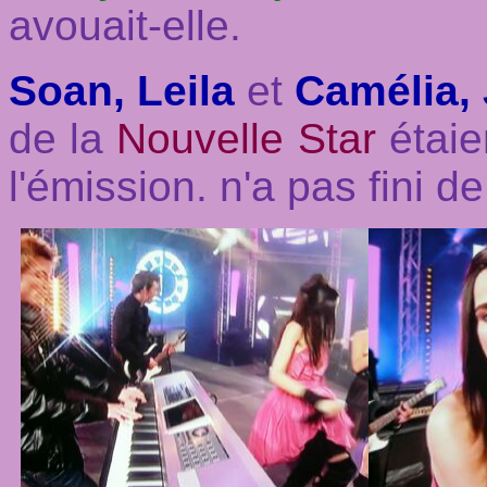
avouait-elle.
Soan, Leila
et
Camélia,
de la
Nouvelle Star
étaie
l'émission. n'a pas fini de