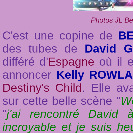
Photos JL Be
C'est une copine de
B
des tubes de
David 
différé d'
Espagne
où il e
annoncer
Kelly ROWL
Destiny's Child
. Elle av
sur cette belle scène "
W
"
j'ai rencontré David 
incroyable et je suis heu