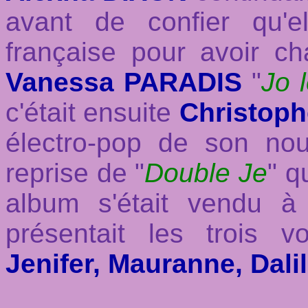
avant de confier qu'e
française pour avoir c
Vanessa PARADIS
"
Jo l
c'était ensuite
Christop
électro-pop de son no
reprise de "
Double Je
" q
album s'était vendu à 
présentait les trois v
Jenifer, Mauranne, Dali