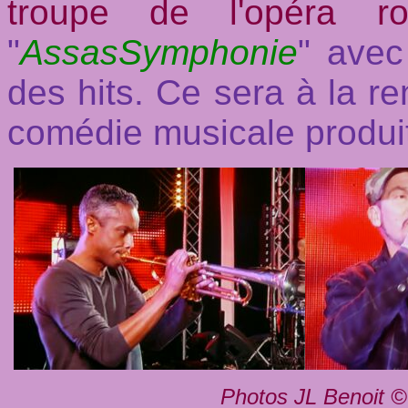
troupe de l'opéra r
"
AssasSymphonie
" avec
des hits. Ce sera à la r
comédie musicale produi
Photos JL Benoit ©