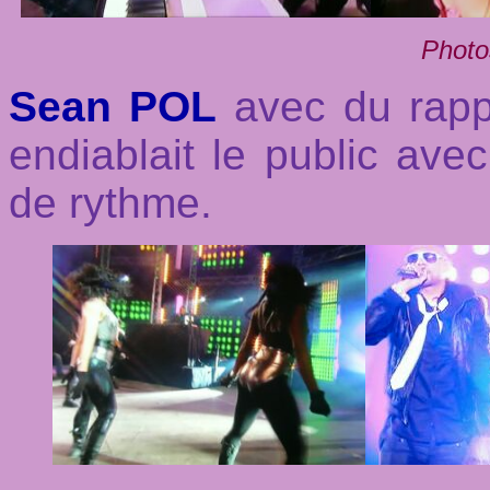
Photo
Sean POL
avec du rapp
endiablait le public av
de rythme.