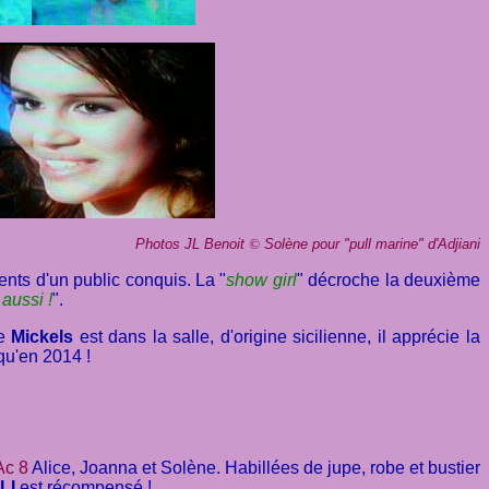
Photos JL Benoit
©
Solène pour "pull marine" d'Adjiani
nts d'un public conquis. La "
show girl
" décroche la deuxième
aussi !
".
de
Mickels
est dans la salle, d'origine sicilienne, il apprécie la
qu'en 2014 !
Ac 8
Alice, Joanna et Solène. Habillées de jupe, robe et bustier
LI
est récompensé !