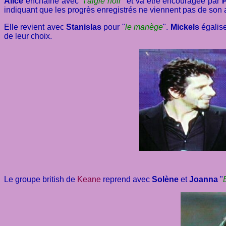
Alice
enchaîne avec "
l'aigle noir
" et va être encouragée par
indiquant que les progrès enregistrés ne viennent pas de son a
Elle revient avec
Stanislas
pour "
le manège
".
Mickels
égalise
de leur choix.
Le groupe british de
Keane
reprend avec
Solène
et
Joanna
"