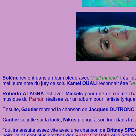
Solène
revient dans un bain bleue avec "
Pull marine
" très fid
meilleure note du jury ce soir.
Kamel OUALI
reconnait être "
le
Roberto ALAGNA
est avec
Mickels
pour une deuxième chan
musique du
Parrain
réalisée sur un album pour l
'artiste lyriqu
Ensuite,
Gautier
reprend la chanson de
Jacques DUTRONC
Gautier
se jette sur la foule,
Nikos
plonge à son tour dans la f
Tout ira ensuite assez vite avec une chanson de
Britney SP
noirs, elles sont plus proches des
Pussy Cat Dolls
et le rythme