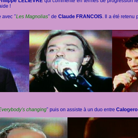
Philippe LELIEVRE
qui commente en termes de progression le 1
ide !
 avec "
Les Magnolias
" de
Claude FRANCOIS
. Il a été retenu
Everybody's changing
" puis on assiste à un duo entre
Calogero