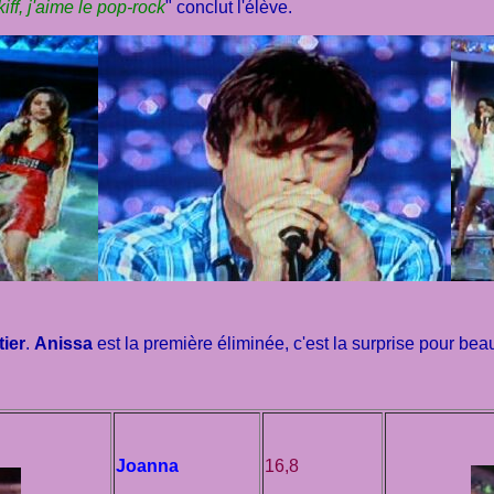
iff, j'aime le pop-rock
" conclut l'élève.
ier
.
Anissa
est la première éliminée, c'est la surprise pour bea
Joanna
16,8