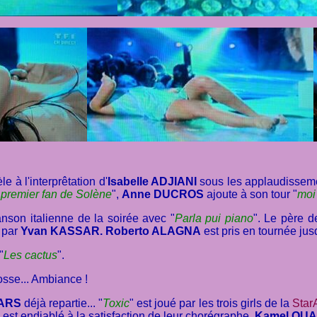
èle à l'interprêtation d'
Isabelle ADJIANI
sous les applaudisseme
 premier fan de Solène
",
Anne DUCROS
ajoute à son tour "
moi 
son italienne de la soirée avec "
Parla pui piano
". Le père 
e par
Yvan KASSAR. Roberto ALAGNA
est pris en tournée jus
"
Les cactus
".
osse... Ambiance !
EARS
déjà repartie... "
Toxic
" est joué par les trois girls de la
Star
 est endiablé à la satisfaction de leur chorégraphe,
Kamel OUA