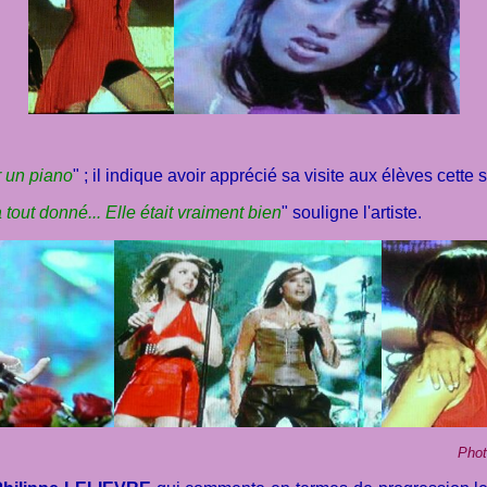
r un piano
" ; il indique avoir apprécié sa visite aux élèves cette 
a tout donné... Elle était vraiment bien
" souligne l'artiste.
Phot