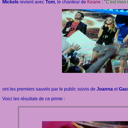
Mickels
revient avec
Tom
, le chanteur de
Keane
: "
C'est mon k
ont les premiers sauvés par le public suivis de
Joanna
et
Gaut
Voici les résultats de ce prime :