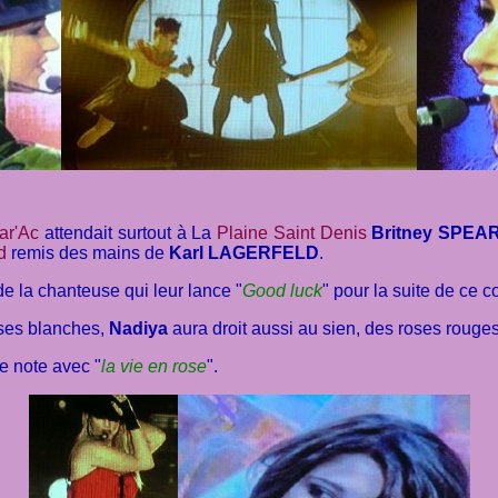
ar'Ac
attendait surtout à La
Plaine Saint Denis
Britney SPE
d
remis des mains de
Karl LAGERFELD
.
e la chanteuse qui leur lance "
Good luck
" pour la suite de ce 
ses blanches,
Nadiya
aura droit aussi au sien, des roses rouges,
re note avec "
la vie en rose
".