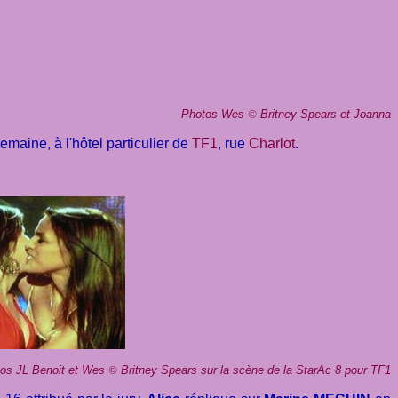
Photos Wes
©
Britney Spears et Joanna
semaine, à l'hôtel particulier de
TF1
, rue
Charlot
.
os JL Benoit et Wes
©
Britney Spears sur la scène de la StarAc 8 pour TF1