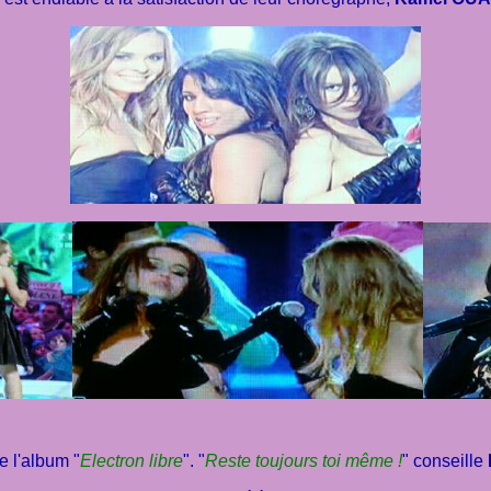
de l'album "
Electron libre
". "
Reste toujours toi même !
" conseille