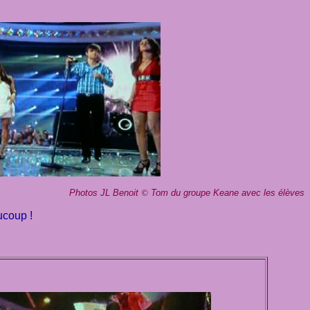
Photos JL Benoit
©
Tom du groupe Keane avec les élèves
ucoup !