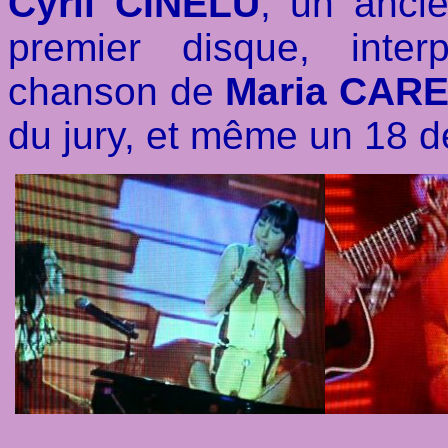
Cyril CINELU
, un anci
premier disque, inte
chanson de
Maria CAR
du jury, et même un 18 