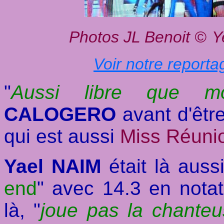
Photos JL Benoit
©
Y
Voir notre reporta
"
Aussi libre que m
CALOGERO
avant d'être
qui est aussi
Miss Réuni
Yael NAIM
était là auss
end
" avec 14.3 en notat
là, "
joue pas la chanteus