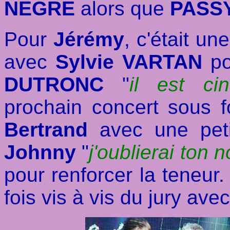
NEGRE
alors que
PASS
Pour
Jérémy
, c'était u
avec
Sylvie VARTAN
po
DUTRONC
"
il est ci
prochain concert sous f
Bertrand
avec une petit
Johnny
"
j'oublierai ton 
pour renforcer la teneur. 
fois vis à vis du jury ave