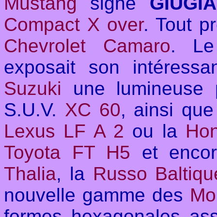
Mustang
signé
GIUGI
Compact X over
. Tout p
Chevrolet Camaro
. Le
exposait son intéress
Suzuki
une lumineuse 
S.U.V.
XC 60
, ainsi que
Lexus LF A 2
ou la
Hon
Toyota FT H5
et encor
Thalia
, la
Russo Baltiqu
nouvelle gamme des
Mo
formes hexagonales asse