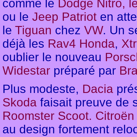
comme le
Dodge Nitro, l
ou le
Jeep Patriot
en att
le
Tiguan
chez
VW
. Un s
déjà les
Rav4 Honda
,
Xt
oublier le nouveau
Porsc
Widestar
préparé par
Br
Plus modeste,
Dacia
prés
Skoda
faisait preuve de
Roomster Scoot. Citroën
au design fortement relo