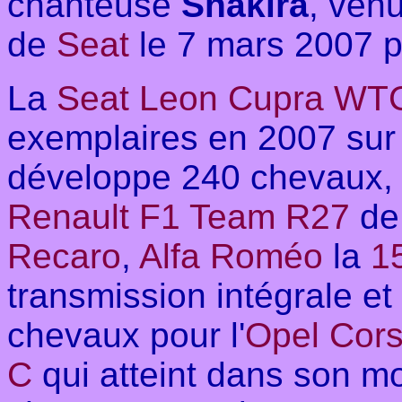
chanteuse
Shakira
, ven
de
Seat
le 7 mars 2007 p
La
Seat Leon Cupra WT
exemplaires en 2007 sur 
développe 240 chevaux, s
Renault F1 Team R27
de
Recaro
,
Alfa Roméo
la
1
transmission intégrale et
chevaux pour l'
Opel Cor
C
qui atteint dans son 