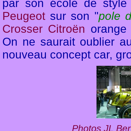
par son école de style 
Peugeot
sur son "
pole d
Crosser Citroën
orange e
On ne saurait oublier a
nouveau concept car, gr
Photos JL Be