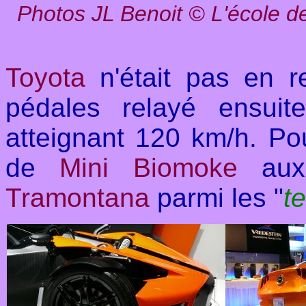
Photos JL Benoit
©
L'école d
Toyota
n'était pas en 
pédales relayé ensuit
atteignant 120 km/h. Pour
de
Mini Biomoke
aux 
Tramontana
parmi les "
t