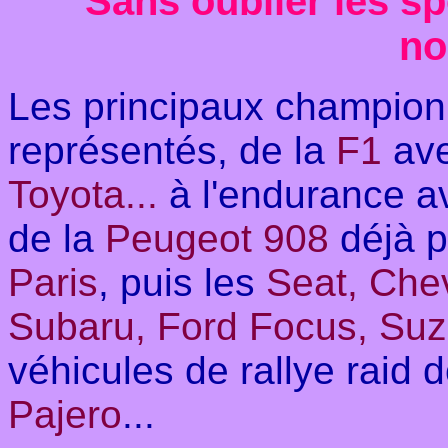
Sans oublier les spo
no
Les principaux championn
représentés, de la
F1
av
Toyota...
à l'endurance a
de la
Peugeot 908
déjà 
Paris
, puis les
Seat, Che
Subaru, Ford Focus, Su
véhicules de rallye raid 
Pajero
...