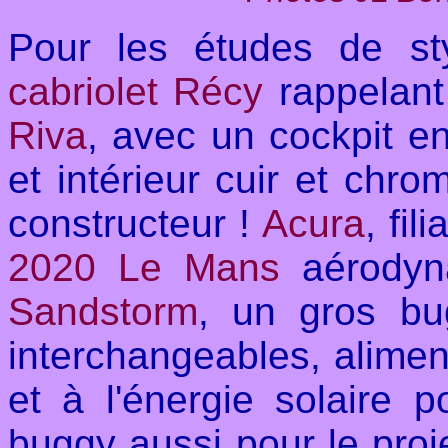
Pour les études de st
cabriolet Récy
rappelant
Riva
, avec un cockpit e
et intérieur cuir et chro
constructeur !
Acura
, fil
2020 Le Mans
aérodyna
Sandstorm
, un gros bu
interchangeables, alimen
et à l'énergie solaire p
buggy aussi pour le pro