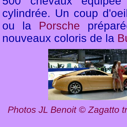
500 chevaux équipée 
cylindrée. Un coup d'oei
ou la
Porsche
prépar
nouveaux coloris de la
B
Photos JL Benoit
©
Zagatto t