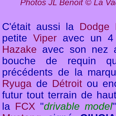
Photos JL Benoit
©
La Va
C'était aussi la
Dodge
petite
Viper
avec un 4 
Hazake
avec son nez a
bouche de requin qu
précédents de la marq
Ryuga
de
Détroit
ou en
futur tout terrain de h
la
FCX
"
drivable model