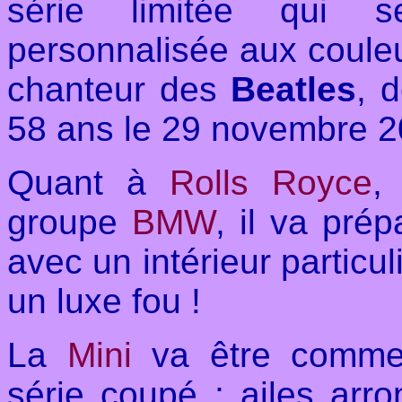
série limitée qui 
personnalisée aux coule
chanteur des
Beatles
, 
58 ans le 29 novembre 
Quant à
Rolls Royce
,
groupe
BMW
, il va pré
avec un intérieur particu
un luxe fou !
La
Mini
va être commer
série coupé ; ailes arron