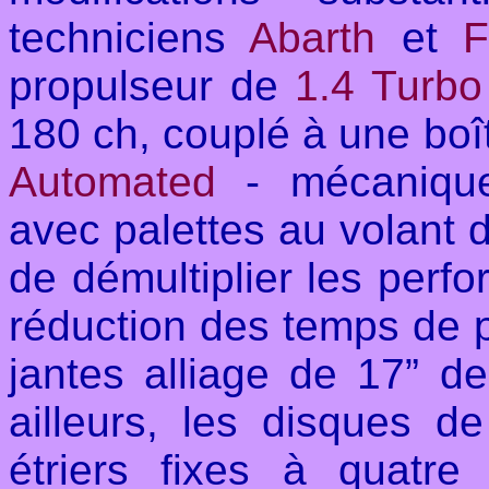
techniciens
Abarth
et
F
propulseur de
1.4 Turbo
180 ch, couplé à une bo
Automated
- mécanique
avec palettes au volant d
de démultiplier les perf
réduction des temps de 
jan
tes alliage de 17” d
ailleurs, les disques d
étriers fixes à quatre