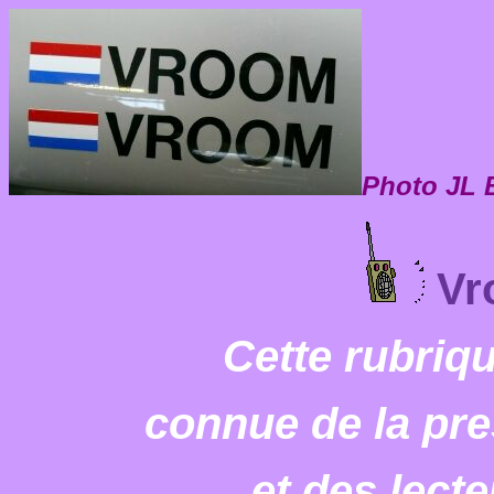
Photo JL 
Vro
Cette rubriqu
connue de la pre
et des lect