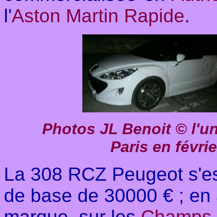
l'
Aston Martin Rapide
.
Photos JL Benoit ©
l'u
Paris en févri
La 308 RCZ Peugeot s'es
de base de 30000 € ; en 
marque, sur les
Champs 