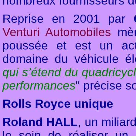
nombreux fournisseurs d
Reprise en 2001 par
Venturi Automobiles
mène
poussée et est un act
domaine du véhicule él
qui s’étend du quadricyc
performances
" précise s
Rolls Royce unique
Roland HALL
, un miliar
le soin de réaliser un