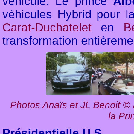
véhicule. Le prince
Alb
véhicules Hybrid pour la
Carat-Duchatelet
en
B
transformation entièreme
Photos Anaïs et JL Benoit
©
la Pri
Présidentielle U.S.