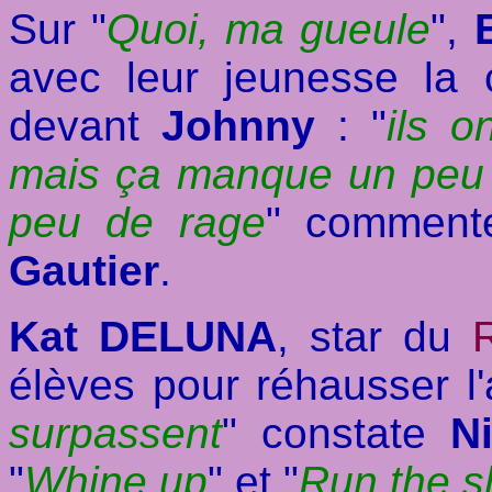
Sur "
Quoi, ma gueule
",
avec leur jeunesse la 
devant
Johnny
: "
ils o
mais ça manque un peu d
peu de rage
" commente
Gautier
.
Kat DELUNA
, star du
élèves pour réhausser l
surpassent
" constate
N
"
Whine up
" et "
Run the 