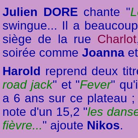
Julien DORE
chante "
L
swingue... Il a beaucoup
siège de la rue
Charlot
soirée comme
Joanna
e
Harold
reprend deux tit
road jack
" et "
Fever
" qu'
a 6 ans sur ce plateau ; i
note d'un 15,2 "
les dans
fièvre...
" ajoute
Nikos
.