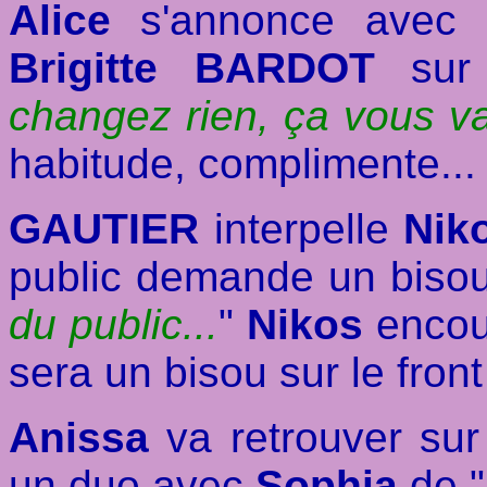
Alice
s'annonce avec u
Brigitte BARDOT
sur
changez rien, ça vous va
habitude, complimente...
GAUTIER
interpelle
Nik
public demande un bisou
du public...
"
Nikos
encour
sera un bisou sur le front
Anissa
va retrouver sur
un duo avec
Sophia
de "