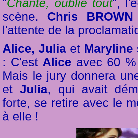
"
Chante, oublie tout
", l
scène.
Chris BROWN
l'attente de la proclamati
Alice, Julia
et
Maryline
: C'est
Alice
avec 60 % 
Mais le jury donnera un
et
Julia
, qui avait dé
forte, se retire avec le 
à elle !