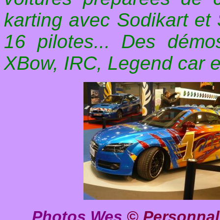
karting avec Sodikart et
16 pilotes... Des dém
XBow, IRC, Legend car et
Photos Wes
© Personnal