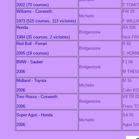
2002 (70 courses)
T TOMI
Williams - Cosworth
FW 28
Michelin
1973 (515 courses, 113 victoires)
F WILL
Honda
RA 106
Bridgestone
1984 (35 courses, 2 victoires)
Nick FR
Red Bull - Ferrari
R 82
Bridgestone
2005 (19 courses)
C HORN
BMW - Sauber
F1 06
Bridgestone
2006
M THEI
Midland - Toyota
M 16
Michelin
2006
Colin K
Toro Rosso - Cosworth
V8 TR 0
Bridgestone
2006
Franz 
Super Aguri - Honda
SA 05
Michelin
2006
Aguri S