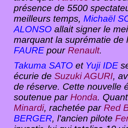
présence de 5500 spectateu
meilleurs temps,
Michaël 
ALONSO
allait signer le me
marquant la suprématie de
FAURE
pour
Renault
.
Takuma SATO
et
Yuji IDE
se
écurie de
Suzuki AGURI
, a
de réserve. Cette nouvelle 
soutenue par
Honda
. Quan
Minardi
, rachetée par
Red B
BERGER
, l'ancien pilote
Fer