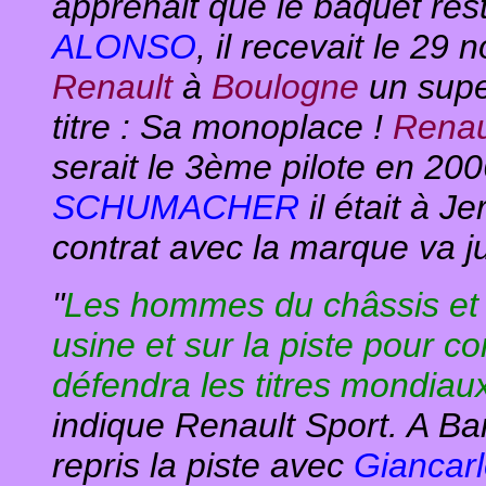
apprenait que le baquet res
ALONSO
, il recevait le 2
Renault
à
Boulogne
un supe
titre : Sa monoplace !
Renau
serait le 3ème pilote en 20
SCHUMACHER
il était à J
contrat avec la marque va j
"
Les hommes du châssis et d
usine et sur la piste pour c
défendra les titres mondia
indique Renault Sport. A Bar
repris la piste avec
Giancar