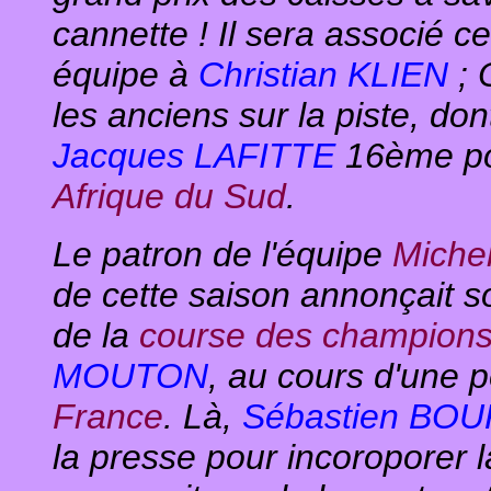
cannette ! Il sera associé 
équipe à
Christian KLIEN
; 
les anciens sur la piste, do
Jacques LAFITTE
16ème po
Afrique du Sud
.
Le patron de l'équipe
Michel
de cette saison annonçait so
de la
course des champion
MOUTON
, au cours d'une 
France
. Là,
Sébastien BO
la presse pour incoroporer