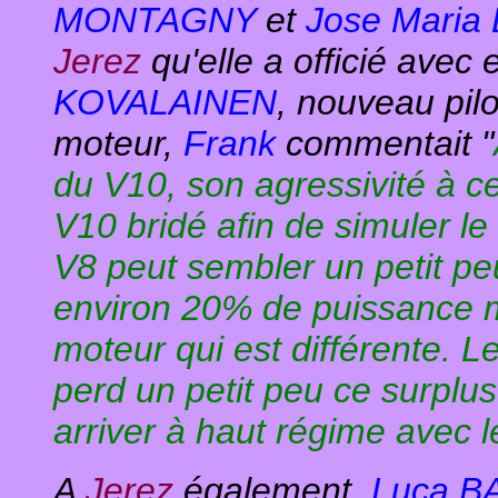
MONTAGNY
et
Jose Maria
Jerez
qu'elle a officié avec
KOVALAINEN
, nouveau pil
moteur,
Frank
commentait "
du V10, son agressivité à c
V10 bridé afin de simuler l
V8 peut sembler un petit pe
environ 20% de puissance mai
moteur qui est différente. 
perd un petit peu ce surplus
arriver à haut régime avec l
A
Jerez
également,
Luca 