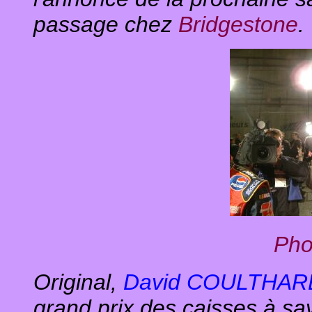
passage chez
Bridgestone
.
Pho
Original,
David COULTHA
grand prix des caisses à s