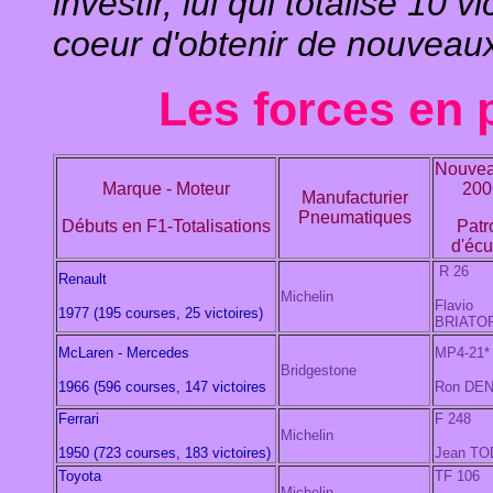
investir, lui qui totalise 10 
coeur d'obtenir de nouveaux 
Les forces en 
Nouvea
Marque - Moteur
200
Manufacturier
Pneumatiques
Débuts en F1-Totalisations
Patr
d'écu
R 26
Renault
Michelin
Flavio
1977 (195 courses, 25 victoires)
BRIATO
McLaren - Mercedes
MP4-21*
Bridgestone
1966 (596 courses, 147 victoires
Ron DE
Ferrari
F 248
Michelin
1950 (723 courses, 183 victoires)
Jean TO
Toyota
TF 106
Michelin