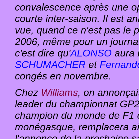
convalescence après une op
courte inter-saison. Il est 
vue, quand ce n'est pas le p
2006, même pour un journa
c'est dire qu'
ALONSO
aura 
SCHUMACHER
et
Fernan
congés en novembre.
Chez
Williams
, on annonçait
leader du championnat GP2,
champion du monde de F1 en
monégasque, remplacera a
l'annonce de la prochaine s