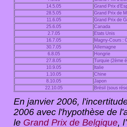
14.5.05
Grand Prix d'Es
28.5.05
Grand Prix de 
11.6.05
Grand Prix de G
25.6.05
Canada
2.7.05
Etats Unis
16.7.05
Magny-Cours : G
30.7.05
Allemagne
6.8.05
Hongrie
27.8.05
Turquie (2ème é
10.9.05
Italie
1.10.05
Chine
8.10.05
Japon
22.10.05
Brésil (sous rés
En janvier 2006, l'incertitud
2006 avec l'hypothèse de l
le
Grand Prix de Belgique
, 