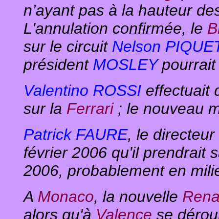
n’ayant pas à la hauteur d
L'annulation confirmée, le
B
sur le circuit
Nelson PIQUE
président
MOSLEY
pourrait
Valentino ROSSI
effectuait
sur la
Ferrari
; le nouveau mo
Patrick FAURE
, le directeu
février 2006 qu'il prendrait 
2006, probablement en mili
A
Monaco
, la nouvelle
Rena
alors qu'à
Valence
se déroul