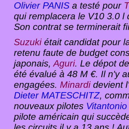
Olivier PANIS
a testé
pour
T
qui remplacera le V10 3.0 l
Son contrat se terminerait f
Suzuki
était candidat pour l
retenu faute de budget con
japonais,
Aguri
. Le dépot de
été évalué à 48 M €. Il n'y
engagées.
Minardi
devient l
Dieter MATESCHITZ
, com
nouveaux pilotes
Vitantonio
pilote américain qui succèd
les circuits il y a 13 ans ! A