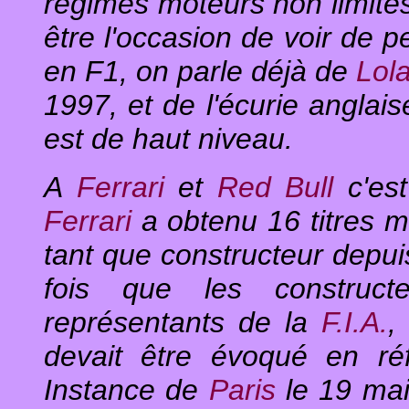
régimes moteurs non limité
être l'occasion de voir de pe
en F1, on parle déjà de
Lol
1997, et de l'écurie anglai
est de haut niveau.
A
Ferrari
et
Red Bull
c'es
Ferrari
a obtenu 16 titres m
tant que constructeur depui
fois que les construct
représentants de la
F.I.A.
,
devait être évoqué en ré
Instance de
Paris
le 19 ma