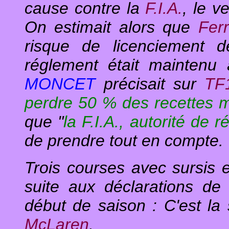
cause contre la
F.I.A.
, le v
On estimait alors que
Ferr
risque de licenciement 
réglement était maintenu 
MONCET
précisait sur
TF
perdre 50 % des recettes m
que "
la F.I.A., autorité de r
de prendre tout en compte.
Trois courses avec sursis e
suite aux déclarations de 
début de saison : C'est la
McLaren
.