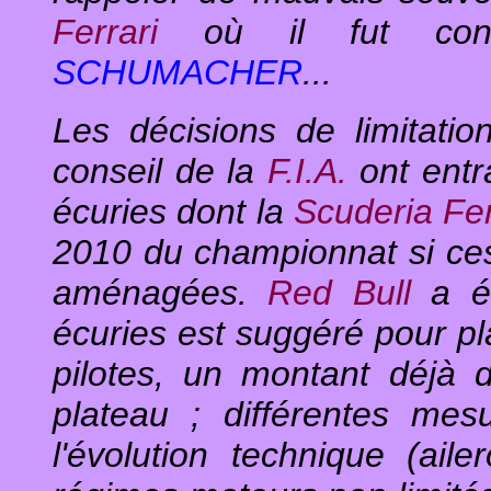
Ferrari
où il fut con
SCHUMACHER
...
Les décisions de limitati
conseil de la
F.I.A.
ont entr
écuries dont la
Scuderia Fe
2010 du championnat si ces
aménagées.
Red Bull
a ég
écuries est suggéré pour pl
pilotes, un montant déjà
plateau ; différentes mes
l'évolution technique (aile