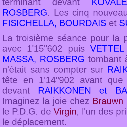
terminant devant
KOVALEI
ROSBERG
. Les cinq nouveau
FISICHELLA, BOURDAIS
et
S
La troisième séance pour la 
avec 1'15"602 puis
VETTEL
MASSA, ROSBERG
tombant 
n'était sans compter sur
RAI
tête en 1'14"902 avant qu
devant
RAIKKONEN et BA
Imaginez la joie chez
Brauwn
le P.D.G. de
Virgin
, l'un des pr
le déplacement.