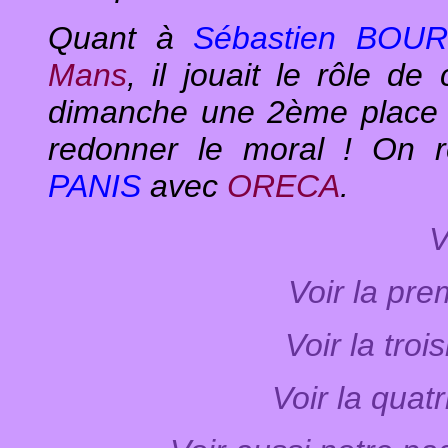
Quant à
Sébastien BOU
Mans
, il jouait le rôle d
dimanche une 2ème place
redonner le moral ! On r
PANIS
avec
ORECA
.
V
Voir la pre
Voir la tro
Voir la quat