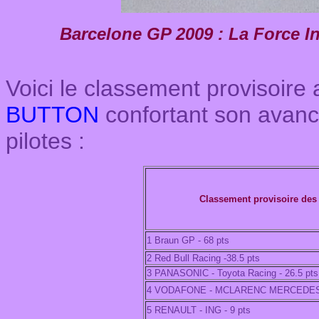
Barcelone
GP 2009 : La Force In
Voici le classement provisoire
BUTTON
confortant son avan
pilotes :
Classement provisoire des
1 Braun GP - 68 pts
2 Red Bull Racing -38.5 pts
3 PANASONIC - Toyota Racing - 26.5 pts
4 VODAFONE - MCLARENC MERCEDES 
5 RENAULT - ING - 9 pts