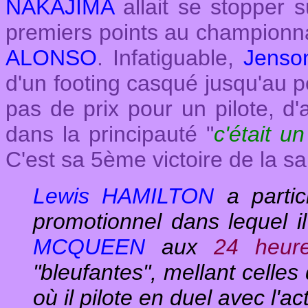
NAKAJIMA
allait se stopper s
premiers points au championn
ALONSO
. Infatiguable,
Jens
d'un footing casqué jusqu'au p
pas de prix pour un pilote, d'
dans la principauté "
c'était u
C'est sa 5ème victoire de la sa
Lewis HAMILTON
a partic
promotionnel dans lequel i
MCQUEEN
aux
24 heur
"bleufantes", mellant celles
où il pilote en duel avec l'a