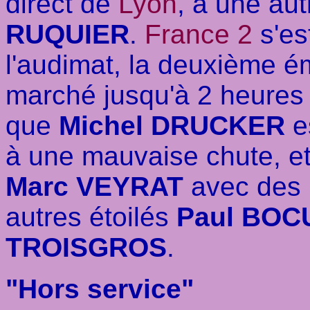
direct de
Lyon
, à une aut
RUQUIER
.
France 2
s'es
l'audimat, la deuxième é
marché jusqu'à 2 heures 
que
Michel DRUCKER
e
à une mauvaise chute, et 
Marc VEYRAT
avec des 
autres étoilés
Paul BOC
TROISGROS
.
"Hors service"