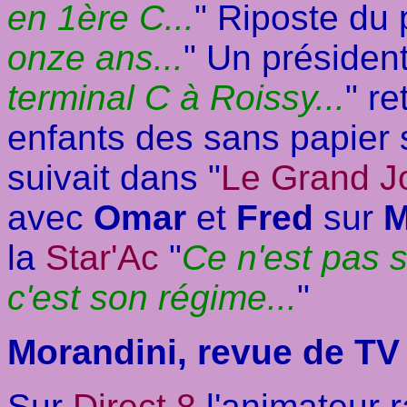
en 1ère C...
" Riposte du 
onze ans...
" Un président
terminal C à Roissy...
" re
enfants des sans papier s
suivait dans "
Le Grand J
avec
Omar
et
Fred
sur
M
la
Star'Ac
"
Ce n'est pas 
c'est son régime...
"
Morandini, revue de TV 
Sur
Direct 8
l'animateur 