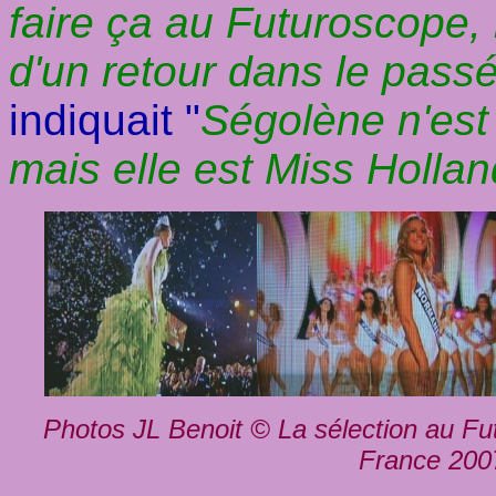
faire ça au Futuroscope,
d'un retour dans le passé
indiquait "
Ségolène n'est
mais elle est Miss Hollan
Photos JL Benoit © La sélection au Fu
France 2007