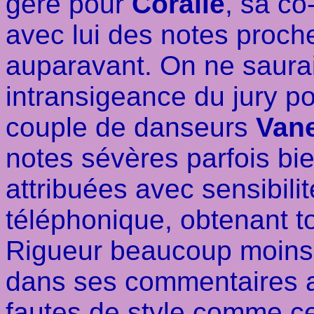
géré pour
Coralie
, sa co
avec lui des notes proche
auparavant. On ne saurai
intransigeance du jury po
couple de danseurs
Van
notes sévères parfois bie
attribuées avec sensibilit
téléphonique, obtenant 
Rigueur beaucoup moins 
dans ses commentaires au
faute
s de style comme ce