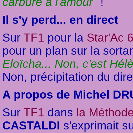
carbure à l'amour
" !
Il s'y perd... en direct
Sur
TF1
pour la
Star'Ac 
pour un plan sur la sorta
Eloïcha... Non, c'est H
Non, précipitation du dire
A propos de Michel DR
Sur
TF1
dans
la Méthod
CASTALDI
s'exprimait sur