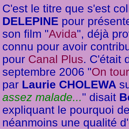
C'est le titre que s'est co
DELEPINE
pour présent
son film "
Avida
", déjà pr
connu pour avoir contribu
pour
Canal Plus
. C'était
septembre 2006 "
On tou
par
Laurie CHOLEWA
s
assez malade...
" disait
B
expliquant le pourquoi de
néanmoins une qualité d'