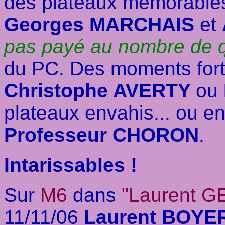
des plateaux mémorable
Georges MARCHAIS
et
pas payé au nombre de q
du PC. Des moments for
Christophe AVERTY
ou
plateaux envahis... ou en
Professeur CHORON
.
Intarissables !
Sur
M6
dans
"Laurent G
11/11/06
Laurent BOYE