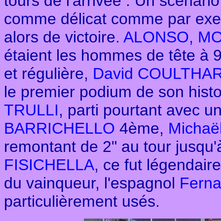
tours de l'arrivée : Un scénari
comme délicat comme par ex
alors de victoire.
ALONSO, MO
étaient les hommes de tête à 9
et régulière,
David COULTHA
le premier podium de son hist
TRULLI
, parti pourtant avec 
BARRICHELLO
4ème,
Micha
remontant de 2" au tour jusqu
FISICHELLA
, ce fut légendair
du vainqueur, l'espagnol
Fern
particulièrement usés.