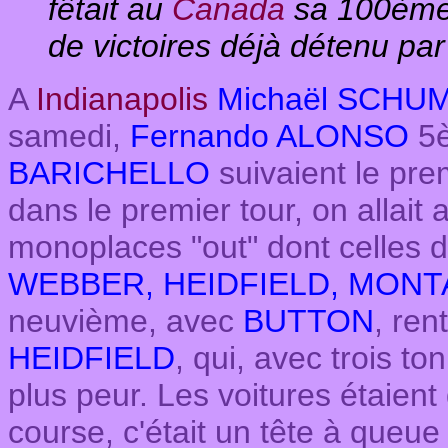
fêtait au
Canada
sa 100ème 
de victoires déjà détenu pa
A
Indianapolis
Michaël SCH
samedi,
Fernando ALONSO
5è
BARICHELLO
suivaient le pre
dans le premier tour, on allait
monoplaces "out" dont celles 
WEBBER, HEIDFIELD, MONT
neuvième, avec
BUTTON
, ren
HEIDFIELD
, qui, avec trois ton
plus peur. Les voitures étaient
course, c'était un tête à queu