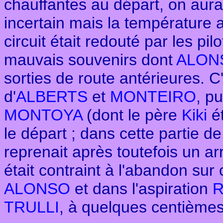
chauffantes au départ, on aurai
incertain mais la température au
circuit était redouté par les pi
mauvais souvenirs dont
ALON
sorties de route antérieures. 
d'
ALBERTS
et
MONTEIRO
,
pu
MONTOYA
(dont le père
Kiki
é
le départ ; dans cette partie d
reprenait après toutefois un ar
était contraint à l'abandon sur
ALONSO
et dans l'aspiration
R
TRULLI
, à quelques centièmes 