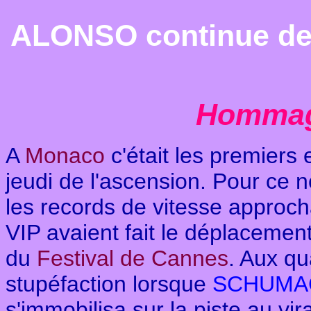
ALONSO continue de
Hommag
A
Monaco
c'était les premiers 
jeudi de l'ascension. Pour ce n
les records de vitesse approc
VIP avaient fait le déplacement
du
Festival de Cannes
.
Aux qua
stupéfaction lorsque
SCHUMA
s'immobilisa sur la piste au vi