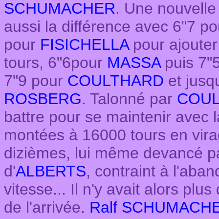
SCHUMACHER
. Une nouvelle f
aussi la différence avec 6"7 p
pour
FISICHELLA
pour ajouter 
tours, 6"6pour
MASSA
puis 7"5
7"9 pour
COULTHARD
et jusq
ROSBERG
. Talonné par
COU
battre pour se maintenir avec 
montées à 16000 tours en virag
dizièmes, lui même devancé 
d'
ALBERTS
, contraint à l'aba
vitesse... Il n'y avait alors plu
de l'arrivée.
Ralf SCHUMACH