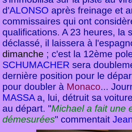
d'
ALONSO
après freinage et a
commissaires qui ont considèré
qualifications. A 23 heures, l
déclassé, il laissera à l'espagn
dimanche
; c'est la 12ème pol
SCHUMACHER
sera doubleme
dernière position pour le dépar
pour doubler
à
Monaco
... Jou
MASSA
a, lui, détruit sa voitur
au départ. "
Michael a fait une
démesurées
" commentait
Jea