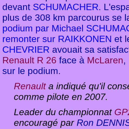
devant
SCHUMACHER.
L'esp
plus de 308 km parcourus se l
podium par
Michael SCHUM
remonter sur
RAIKKONEN
et 
CHEVRIER
avouait sa satisfa
Renault R 26
face à
McLaren
,
sur le podium.
Renault
a indiqué qu'il cons
comme pilote en 2007.
Leader du championnat
GP
encouragé par
Ron DENNI