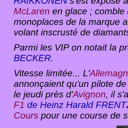
RAIKKONEN
s'est exposé 
McLaren
en glace ; comble 
monoplaces de la marque au
volant inscrusté de diamants
Parmi les VIP on notait la 
BECKER
.
Vitesse limitée... L'
Allemag
annonçaient qu'un pilote d
le jeudi près d'
Avignon
, il s
F1
de Heinz Harald FREN
Cours
pour une course de s