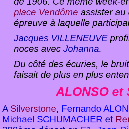
de 1906. Ce même week-e
place Vendôme
assister au
épreuve à laquelle particip
Jacques VILLENEUVE
profi
noces avec
Johanna
.
D
u côté des écuries, le brui
faisait de plus en plus ente
ALONSO et
A
Silverstone
,
Fernando ALO
Michael SCHUMACHER
et
Ren