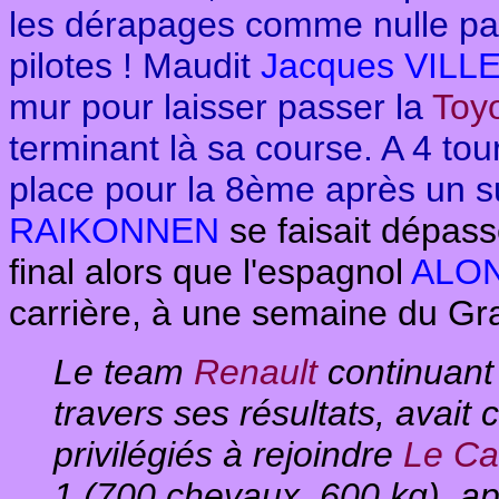
les dérapages comme nulle par
pilotes ! Maudit
Jacques VIL
mur pour laisser passer la
Toy
terminant là sa course. A 4 tou
place pour la 8ème après un su
RAIKONNEN
se faisait dépas
final alors que l'espagnol
ALO
carrière, à une semaine du Gr
Le team
Renault
continuant
travers ses résultats, avait
privilégiés à rejoindre
Le Cas
1 (700 chevaux, 600 kg), apr