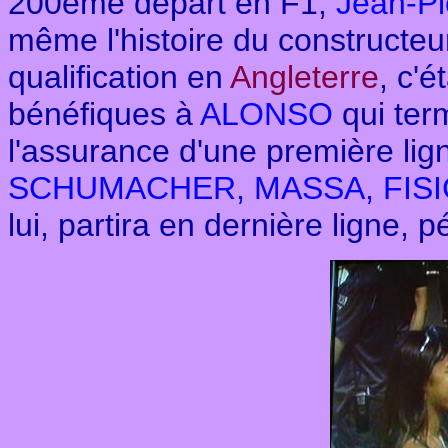
200ème départ en F1,
Jean-P
même l'histoire du constructeu
qualification en
Angleterre
, c'é
bénéfiques à
ALONSO
qui term
l'assurance d'une première lig
SCHUMACHER, MASSA, FISI
lui, partira en dernière ligne,