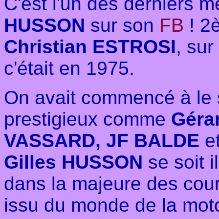
C'est l'un des derniers 
HUSSON
sur son
FB
! 2
Christian ESTROSI
, su
c'était en 1975.
On avait commencé à le 
prestigieux comme
Géra
VASSARD, JF BALDE
et
Gilles HUSSON
se soit 
dans la majeure des cours
issu du monde de la moto