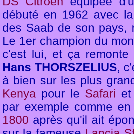
DS Citroen
équipée d'
débuté en 1962 avec l
des Saab de son pays, ma
Le 1er champion du monde
c'est lui, et ça remont
Hans THORSZELIUS
, c
à bien sur les plus gra
Kenya
pour le
Safari
et 
par exemple comme en 
1800
après qu'il ait ép
sur la fameuse
Lancia S