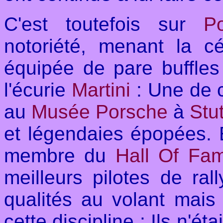
C'est toutefois sur
Po
notoriété, menant la cé
équipée de pare buffles
l'écurie
Martini
: Une de 
au
Musée Porsche
à
Stut
et légendaies épopées. En
membre du
Hall Of Fa
meilleurs pilotes de ra
qualités au volant mais 
cette discipline : Ils n'é