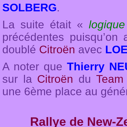
SOLBERG
.
La suite était «
logiqu
précédentes puisqu’on 
doublé
Citroën
avec
LOE
A noter que
Thierry N
sur la
Citroën
du
Team 
une 6ème place au génér
Rallye de New-Z