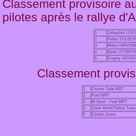
Classement provisoire 
pilotes après le rallye d'
1
Sébastien LOE
2
Petter SOLBE
3
Mikko HIRVON
4
Mads OTSBER
5
Evgeny NOVIK
Classement proviso
1
Citroën Total WRT
2
Ford WRT
3
M-Sport - Ford WRT
4
Qatar World Rallye Team
5
Citroën Junior