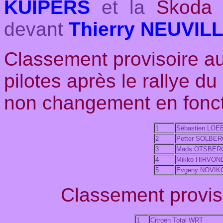
KUIPERS
et la
Skoda
devant
Thierry NEUVIL
Classement provisoire 
pilotes après le rallye d
non changement en foncti
1
Sébastien LOE
2
Petter SOLBE
3
Mads OTSBER
4
Mikko HIRVON
5
Evgeny NOVIK
Classement proviso
1
Citroën Total WRT