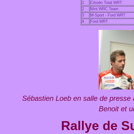
1
Citroën Total WRT
2
Mini WRC Team
3
M-Sport - Ford WRT
4
Ford WRT
Sébastien Loeb en salle de press
Benoit et 
Rallye de 