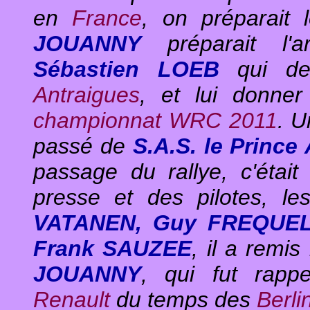
en
France
, on préparait
JOUANNY
préparait l'a
Sébastien LOEB
qui dev
Antraigues
, et lui donne
championnat WRC 2011
. U
passé de
S.A.S. le Prince
passage du rallye, c'était
presse et des pilotes, le
VATANEN, Guy FREQUEL
Frank SAUZEE
, il a remis
JOUANNY
, qui fut rappe
Renault
du temps des
Berli