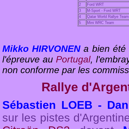
2
Ford WRT
3
M-Sport - Ford WRT
4
Qatar World Rallye Team
5
Mini WRC Team
Mikko HIRVONEN
a bien été 
l'épreuve au
Portugal
, l'embr
non conforme par les commiss
Rallye d'Arge
Sébastien LOEB - Dan
sur les pistes d'Argentin