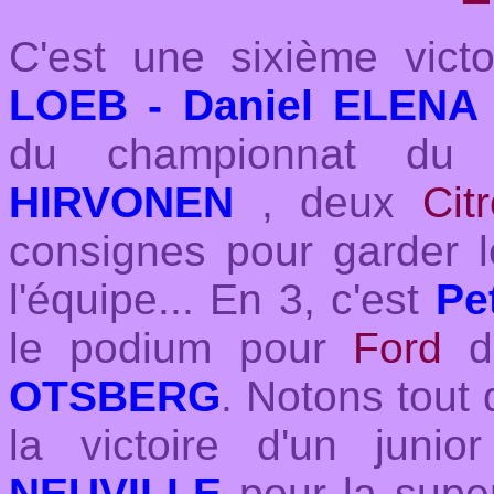
C'est une sixième vict
LOEB - Daniel ELENA
du championnat du
HIRVONEN
, deux
Cit
consignes pour garder 
l'équipe... En 3, c'est
Pe
le podium pour
Ford
de
OTSBERG
. Notons tout 
la victoire d'un jun
NEUVILLE
pour la super