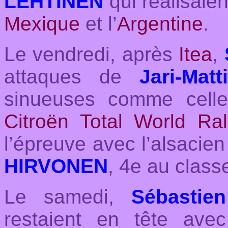
LEHTINEN
qui réalisaien
Mexique
et l’
Argentine
.
Le vendredi, après
Itea
,
attaques de
Jari-Mat
sinueuses comme cell
Citroën Total World Ra
l’épreuve avec l’alsacien
HIRVONEN
, 4e au class
Le samedi,
Sébastie
restaient en tête ave