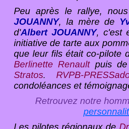
Peu après le rallye, nous
JOUANNY
, la mère de
Y
d'
Albert JOUANNY
, c'est
initiative de tarte aux pomm
que leur fils était co-pilote
Berlinette Renault
puis d
Stratos
.
RVPB-PRESSad
condoléances et témoignage
Retrouvez notre hom
personnali
Les pilotes régionaux de
Dr