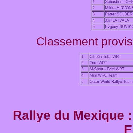
1
Sébastien LOE
2
Mikko HIRVON
3
Petter SOLBE
4
Jari LATVALA
5
Evgeny NOVIK
Classement proviso
1
Citroën Total WRT
2
Ford WRT
3
M-Sport - Ford WRT
4
Mini WRC Team
5
Qatar World Rallye Team
Rallye du Mexique :
E