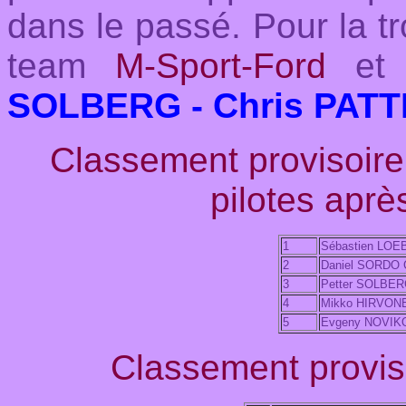
dans le passé. Pour la t
team
M-Sport-Ford
et
SOLBERG - Chris PAT
Classement provisoi
pilotes aprè
1
Sébastien LOE
2
Daniel SORDO
3
Petter SOLBE
4
Mikko HIRVON
5
Evgeny NOVIK
Classement proviso