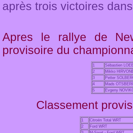
après trois victoires dan
Apres le rallye de Ne
provisoire du championn
1
Sébastien LOE
2
Mikko HIRVON
3
Petter SOLBE
4
Mads OTSBER
5
Evgeny NOVIK
Classement proviso
1
Citroën Total WRT
2
Ford WRT
3
M-Sport - Ford WRT