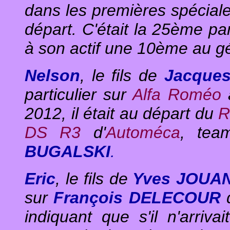
dans les premières spéciale
départ. C'était la 25ème pa
à son actif une 10ème au gé
Nelson
, le fils de
Jacque
particulier sur
Alfa Roméo
2012, il était au départ du
R
DS R3
d'
Automéca
, tea
BUGALSKI
.
Eric
, le fils de
Yves JOUA
sur
François DELECOUR
q
indiquant que s'il n'arriva