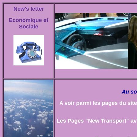
New's letter
Economique et
Sociale
Au so
A voir parmi les pages du sit
Les Pages "New Transport" ave