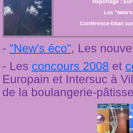
Reportage :
Eur
Les "New's
Conférence-bilan sur
-
"New's éco"
, Les nouve
- Les
concours 2008
et
c
Europain et Intersuc à Vi
de la boulangerie-pâtisse