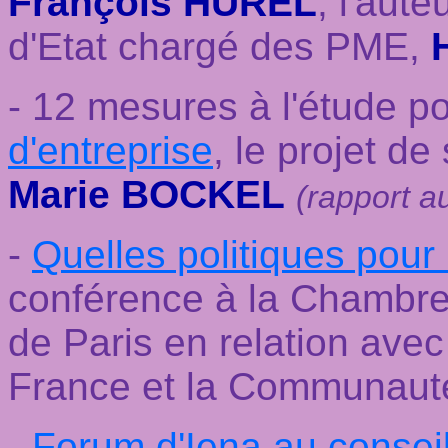
François HUREL
, l'aute
d'Etat chargé des PME,
- 12 mesures à l'étude p
d'entreprise
, le projet de
Marie BOCKEL
(rapport a
-
Quelles politiques pour l
conférence à la Chambre
de Paris en relation avec
France et la Communaut
-
Forum d'Iena au consei