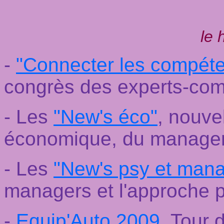
le 
-
"Connecter les compét
congrès des experts-co
- Les
"New's éco"
, nouvel
économique, du managem
- Les
"New's psy et mana
managers et l'approche 
-
Equip'Auto 2009
, Tour 