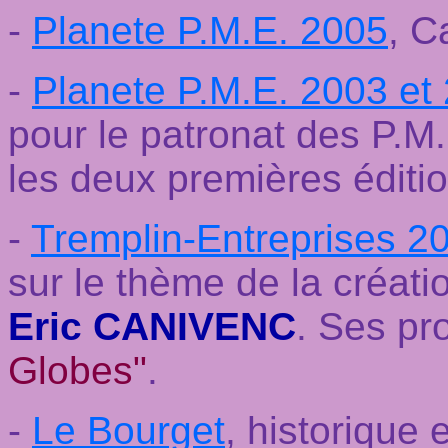
-
Planete P.M.E. 2005
, C
-
Planete P.M.E. 2003 et
pour le patronat des P.M
les deux premières éditi
-
Tremplin-Entreprises 2
sur le thème de la créati
Eric CANIVENC
. Ses pr
Globes"
.
-
Le Bourget
, historique